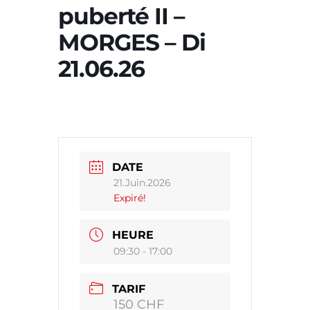
puberté II –
MORGES – Di
21.06.26
DATE
21.Juin.2026
Expiré!
HEURE
09:30 - 17:00
TARIF
150 CHF