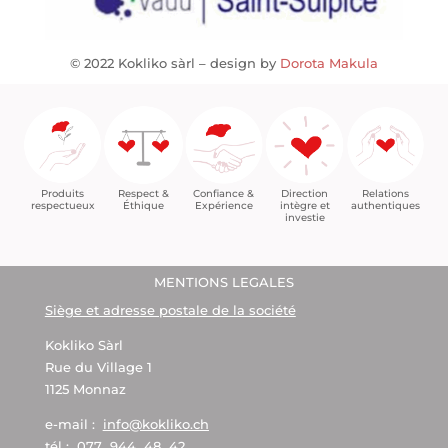
© 2022 Kokliko sàrl – design by
Dorota Makula
Confiance &
Relations
Respect &
Direction
Produits
Expérience
authentiques
Éthique
intègre et
respectueux
investie
MENTIONS LEGALES
Siège et adresse postale de la société
Kokliko Sàrl
Rue du Village 1
1125 Monnaz
e-mail :
info@kokliko.ch
tél :
077 944 48 42