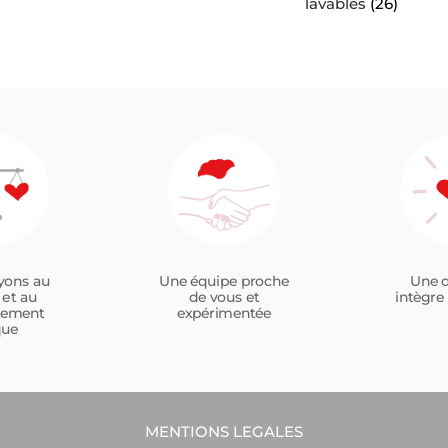
lavables
(26)
Une équipe proche
yons au
Une d
de vous et
 et au
intègre 
expérimentée
tement
que
MENTIONS LEGALES