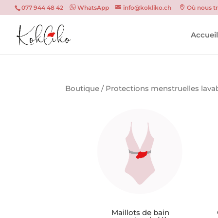
077 944 48 42
WhatsApp
info@kokliko.ch
Où nous t
Accuei
Boutique
/ Protections menstruelles lava
Maillots de bain