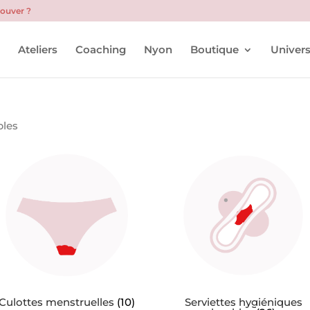
rouver ?
l
Ateliers
Coaching
Nyon
Boutique
Univers
bles
Serviettes hygiéniques
Culottes menstruelles
(10)