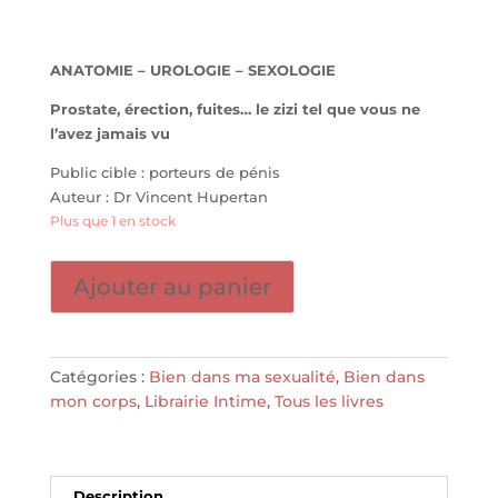
ANATOMIE – UROLOGIE – SEXOLOGIE
Prostate, érection, fuites… le zizi tel que vous ne
l’avez jamais vu
Public cible : porteurs de pénis
Auteur : Dr Vincent Hupertan
Plus que 1 en stock
quantité
Ajouter au panier
de
L'encyclo
pénis
-
Catégories :
Bien dans ma sexualité
,
Bien dans
LEDUC
mon corps
,
Librairie Intime
,
Tous les livres
Description