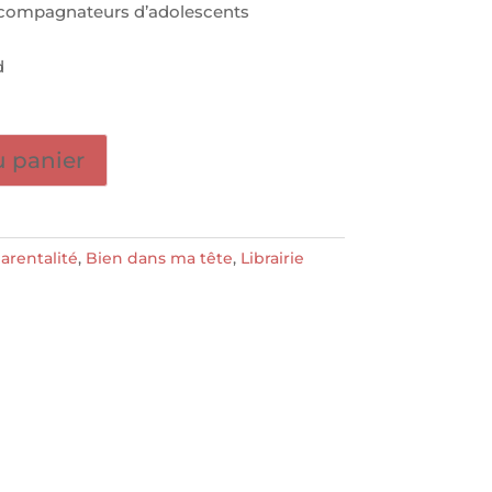
 accompagnateurs d’adolescents
d
u panier
arentalité
,
Bien dans ma tête
,
Librairie