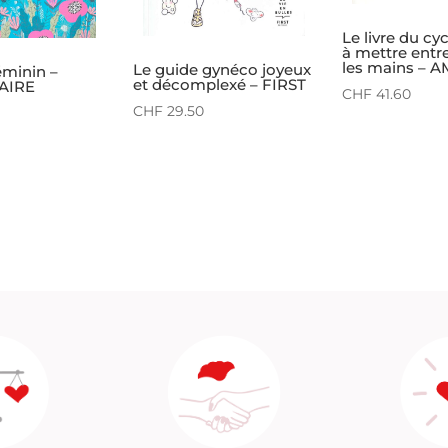
Le livre du cy
à mettre entr
les mains – 
Le guide gynéco joyeux
éminin –
et décomplexé – FIRST
AIRE
CHF
41.60
CHF
29.50