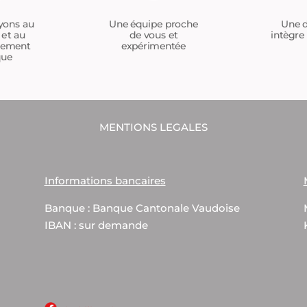
Une équipe proche
yons au
Une d
de vous et
 et au
intègre 
expérimentée
tement
que
MENTIONS LEGALES
Informations bancaires
Banque : Banque Cantonale Vaudoise
IBAN : sur demande