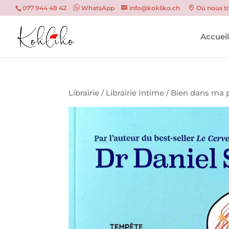
077 944 48 42
WhatsApp
info@kokliko.ch
Où nous t
Accuei
Librairie
/
Librairie Intime
/
Bien dans ma p