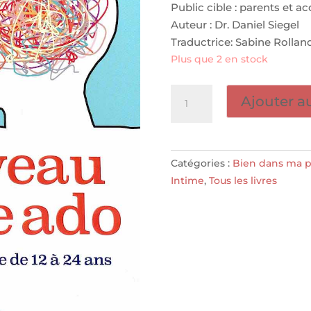
Public cible : parents et
Auteur : Dr. Daniel Siegel
Traductrice: Sabine Rollan
Plus que 2 en stock
quantité
Ajouter a
de
Le
cerveau
de
Catégories :
Bien dans ma p
votre
Intime
,
Tous les livres
ado
-
LES
ARÈNES