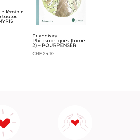
cle féminin
e toutes
AMYRIS
Friandises
Philosophiques (tome
2) – POURPENSER
CHF
24.10