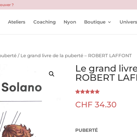
rouver ?
l
Ateliers
Coaching
Nyon
Boutique
Univers
puberté
/ Le grand livre de la puberté – ROBERT LAFFONT
Le grand livr
ROBERT LAF
Noté
2
5.00
CHF
34.30
sur 5
basé sur
notations
client
PUBERTÉ