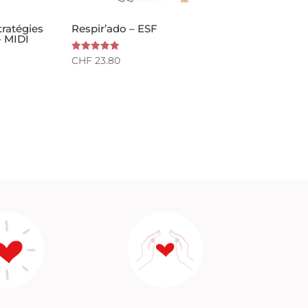
tratégies
Respir’ado – ESF
– MIDI
Note
CHF
23.80
5.00
sur 5