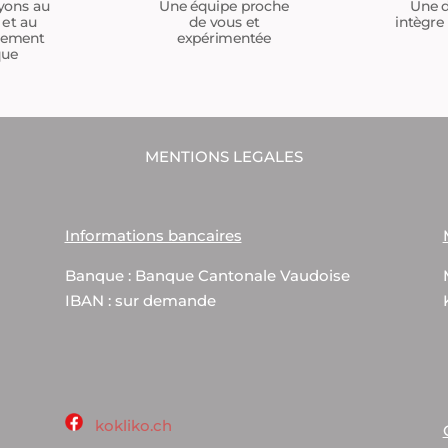
Une équipe proche
yons au
Une d
de vous et
 et au
intègre 
expérimentée
tement
que
MENTIONS LEGALES
Informations bancaires
Banque : Banque Cantonale Vaudoise
IBAN : sur demande
kokliko.ch