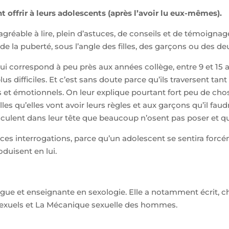
nt offrir à leurs adolescents (après l’avoir lu eux-mêmes).
gréable à lire, plein d’astuces, de conseils et de témoignag
e la puberté, sous l’angle des filles, des garçons ou des de
 qui correspond à peu près aux années collège, entre 9 et 15
plus difficiles. Et c’est sans doute parce qu’ils traversent t
t émotionnels. On leur explique pourtant fort peu de chos
les qu’elles vont avoir leurs règles et aux garçons qu’il faudr
culent dans leur tête que beaucoup n’osent pas poser et qui
s ces interrogations, parce qu’un adolescent se sentira forc
uisent en lui.
ue et enseignante en sexologie. Elle a notamment écrit, ch
 sexuels et La Mécanique sexuelle des hommes.