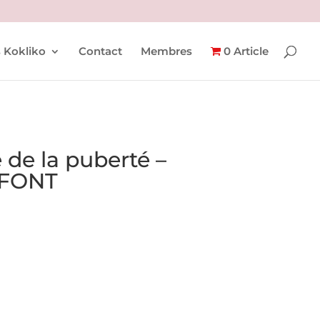
 Kokliko
Contact
Membres
0 Article
e de la puberté –
FONT