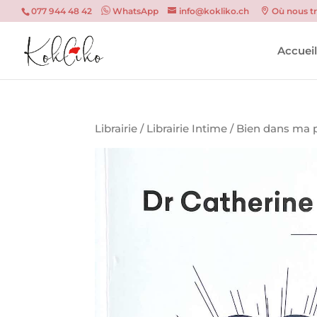
077 944 48 42
WhatsApp
info@kokliko.ch
Où nous t
Accuei
Librairie
/
Librairie Intime
/
Bien dans ma 