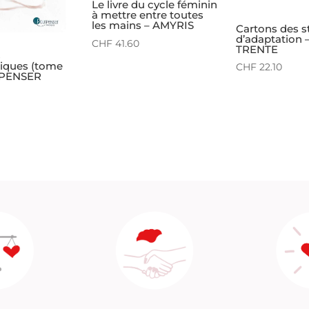
Le livre du cycle féminin
à mettre entre toutes
les mains – AMYRIS
Cartons des s
d’adaptation 
CHF
41.60
TRENTE
s
iques (tome
CHF
22.10
RPENSER