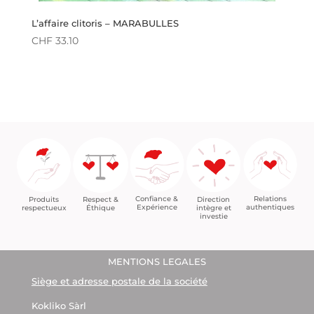
L’affaire clitoris – MARABULLES
CHF
33.10
Confiance &
Relations
Respect &
Direction
Produits
Expérience
authentiques
Éthique
intègre et
respectueux
investie
MENTIONS LEGALES
Siège et adresse postale de la société
Kokliko Sàrl