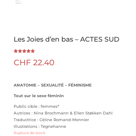
Les Joies d’en bas – ACTES SUD
Noté
1
5.00
CHF
22.40
sur 5
basé sur
notation
client
ANATOMIE – SEXUALITÉ – FÉMINISME
Tout sur le sexe féminin
Public cible : femmes*
Autrices : Nina Brochmann & Ellen Støkken Dahl
Traductrice : Céline Romand-Monnier
Illustrations : Tegnehanne
Rupture de stock