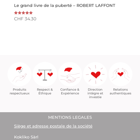
Le grand livre de la puberté – ROBERT LAFFONT
CHF
34.30
Note
5.00
sur 5
Confiance &
Relations
Respect &
Direction
Produits
Expérience
authentiques
Éthique
intègre et
respectueux
investie
MENTIONS LEGALES
Siège et adresse postale de la société
Kokliko Sàrl