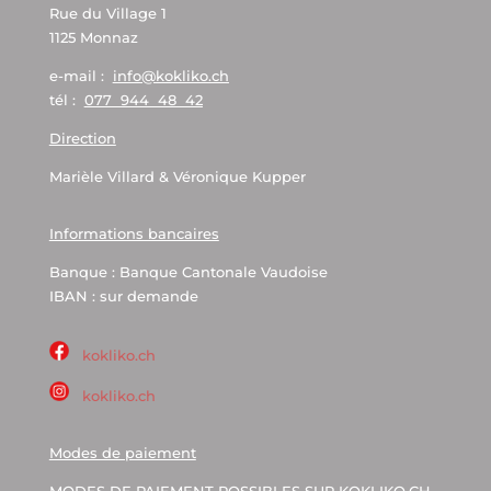
Rue du Village 1
1125 Monnaz
e-mail :
info@kokliko.ch
tél :
077 944 48 42
Direction
Marièle Villard & Véronique Kupper
Informations bancaires
Banque : Banque Cantonale Vaudoise
IBAN : sur demande
kokliko.ch
kokliko.ch
Modes de paiement
MODES DE PAIEMENT POSSIBLES SUR KOKLIKO.CH