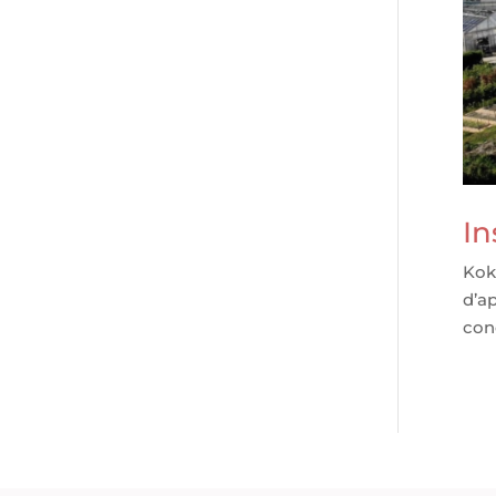
In
Kokl
d’a
con