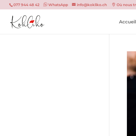
077 944 48 42
WhatsApp
info@kokliko.ch
Où nous t
Accuei