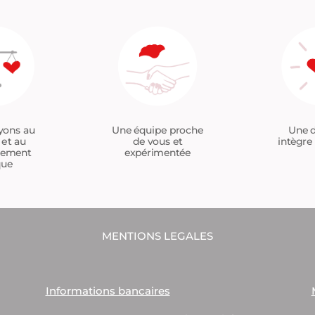
Une équipe proche
yons au
Une d
de vous et
 et au
intègre 
expérimentée
tement
que
MENTIONS LEGALES
Informations bancaires