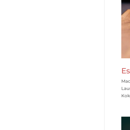
E
Made
Lau
Kokl