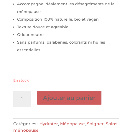
Accompagne idéalement les désagréments de la
ménopause
Composition 100% naturelle, bio et vegan
Texture douce et agréable
Odeur neutre
Sans parfums, parabènes, colorants ni huiles
essentielles
En stock
quantité
Ajouter au panier
de
Baume
intime
Kiff&Tout
Catégories :
Hydrater
,
Ménopause
,
Soigner
,
Soins
-
ménopause