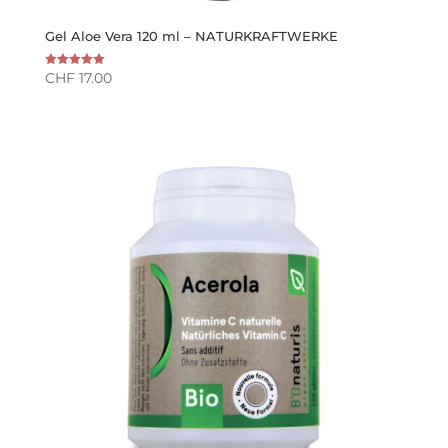
Gel Aloe Vera 120 ml – NATURKRAFTWERKE
CHF
17.00
Note
5.00
sur 5