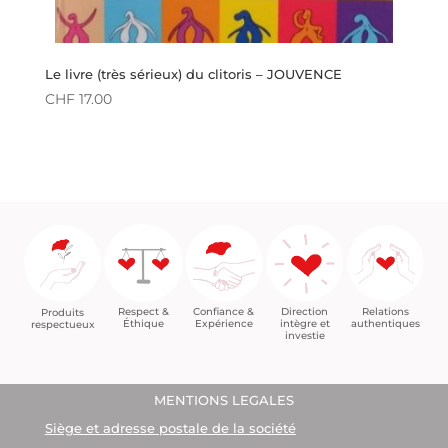
Le livre (très sérieux) du clitoris – JOUVENCE
CHF
17.00
Confiance &
Relations
Respect &
Direction
Produits
Expérience
authentiques
Éthique
intègre et
respectueux
investie
MENTIONS LEGALES
Siège et adresse postale de la société