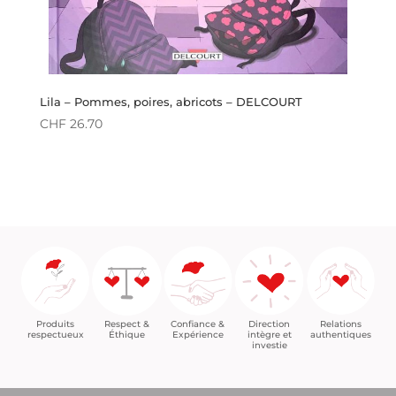
Lila – Pommes, poires, abricots – DELCOURT
CHF
26.70
Confiance &
Relations
Respect &
Direction
Produits
Expérience
authentiques
Éthique
intègre et
respectueux
investie