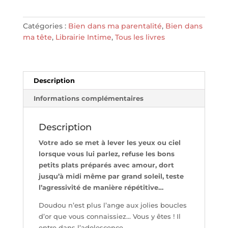
avec
mon
Catégories :
Bien dans ma parentalité
,
Bien dans
ado
ma tête
,
Librairie Intime
,
Tous les livres
-
JOUVENCE
Description
Informations complémentaires
Description
Votre ado se met à lever les yeux ou ciel
lorsque vous lui parlez, refuse les bons
petits plats préparés avec amour, dort
jusqu’à midi même par grand soleil, teste
l’agressivité de manière répétitive…
Doudou n’est plus l’ange aux jolies boucles
d’or que vous connaissiez… Vous y êtes ! Il
entre dans l’adolescence.