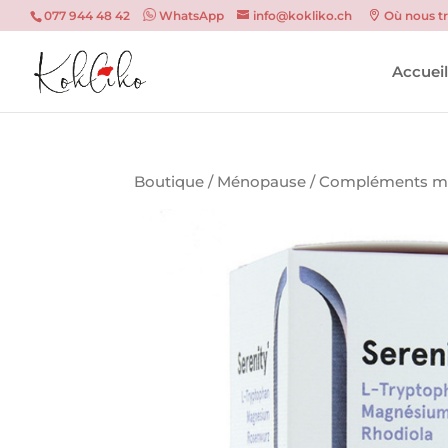
077 944 48 42
WhatsApp
info@kokliko.ch
Où nous t
Accuei
Boutique
/
Ménopause
/
Compléments m