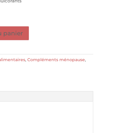
dulcorants
u panier
limentaires
,
Compléments ménopause
,