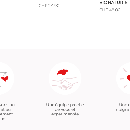
BIONATURIS
CHF
24.90
CHF
48.00
Une équipe proche
yons au
Une d
de vous et
 et au
intègre 
expérimentée
tement
que