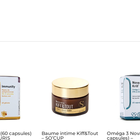
(60 capsules)
Baume intime Kiff&Tout
Oméga 3 Nova 
URIS
– SO’CUP
capsules) –