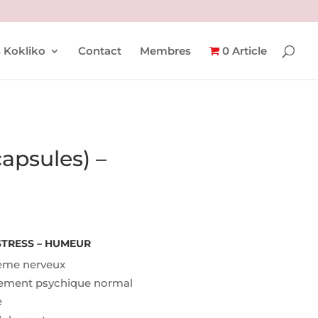
 Kokliko
Contact
Membres
0 Article
capsules) –
STRESS – HUMEUR
tème nerveux
nement psychique normal
e