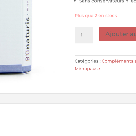
Sans conservateurs ni é
Plus que 2 en stock
quantité
Ajouter a
de
Serenity
(60
capsules)
Catégories :
Compléments a
-
Ménopause
BIONATURIS