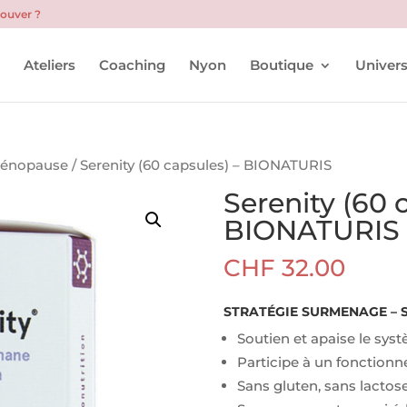
rouver ?
l
Ateliers
Coaching
Nyon
Boutique
Univers
énopause
/ Serenity (60 capsules) – BIONATURIS
Serenity (60 
BIONATURIS
CHF
32.00
STRATÉGIE SURMENAGE – 
Soutien et apaise le sys
Participe à un fonction
Sans gluten, sans lactos