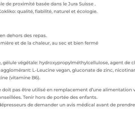
le de proximité basée dans le Jura Suisse .
iko: qualité, fiabilité, naturel et écologie.
 en dehors des repas.
lumière et de la chaleur, au sec et bien fermé
 gélule végétale: hydroxypropylméthylcellulose, agent de c
ti-agglomérant: L-Leucine vegan, gluconate de zinc, nicotina
ine (vitamine B6).
it pas être utilisé en remplacement d’une alimentation var
onseillées. Tenir hors de portée des enfants.
ntidépresseurs de demander un avis médical avant de prend