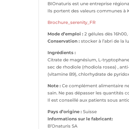
BIOnaturis est une entreprise régiona
Ils portent des valeurs communes à Kokl
Brochure_serenity_FR
Mode d’emploi :
2 gélules dès 16h00,
Conservation :
stocker à l’abri de la 
Ingrédients :
Citrate de magnésium, L-tryptophane,
sec de rhodiole (rhodiola rosea) , an
(vitamine B9), chlorhydrate de pyridox
Note :
Ce complément alimentaire ne do
sain. Ne pas dépasser les quantités c
Il est conseillé aux patients sous a
Pays d’origine :
Suisse
Informations sur le fabricant:
B’Onaturis SA