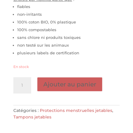
fiables
non-irritants
100% coton BIO, 0% plastique
100% compostables
sans chlore ni produits toxiques
non testé sur les animaux
plusieurs labels de certification
En stock
quantité
Ajouter au panier
de
Tampons
sans
applicateur
Catégories :
Protections menstruelles jetables
,
Super
Tampons jetables
(16
pces)
-