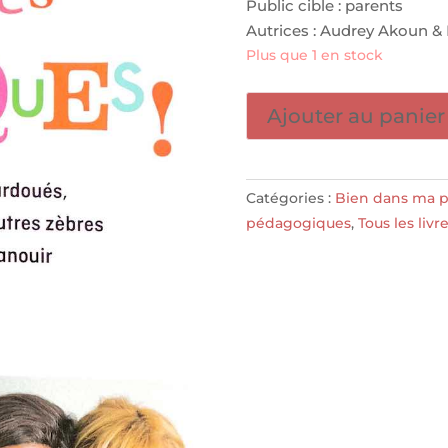
Public cible : parents
Autrices : Audrey Akoun & I
Plus que 1 en stock
quantité
Ajouter au panier
de
Vive
les
Catégories :
Bien dans ma p
zatypiques
pédagogiques
,
Tous les livr
!
-
POCKET