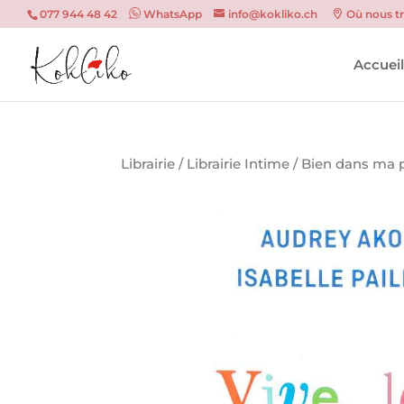
077 944 48 42
WhatsApp
info@kokliko.ch
Où nous t
Accuei
Librairie
/
Librairie Intime
/
Bien dans ma p