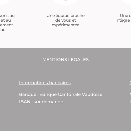
Une équipe proche
yons au
Une d
de vous et
 et au
intègre 
expérimentée
tement
que
MENTIONS LEGALES
Informations bancaires
Banque : Banque Cantonale Vaudoise
IBAN : sur demande