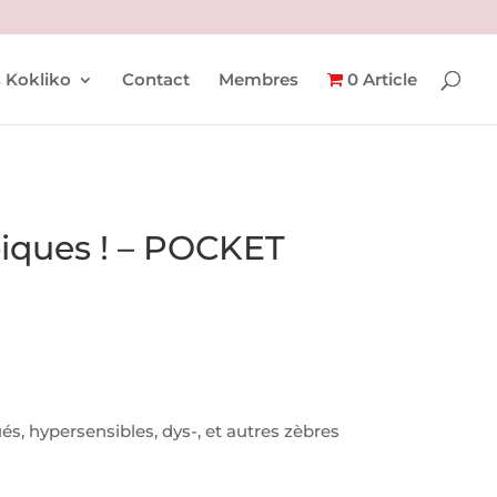
 Kokliko
Contact
Membres
0 Article
piques ! – POCKET
s, hypersensibles, dys-, et autres zèbres