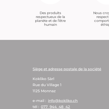
Nous cro
Des produits
respect
respectueux de la
compor
planète et de l’être
éthi
humain
Siège et adresse postale de la société
Kokliko Sàrl
Rue du Village 1
1125 Monnaz
e-mail :
info@kokliko.ch
tél :
077 944 48 42