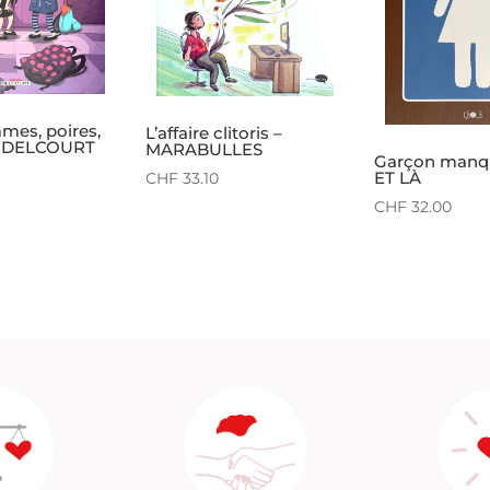
mmes, poires,
L’affaire clitoris –
 – DELCOURT
MARABULLES
Garçon manq
CHF
33.10
ET LÀ
CHF
32.00