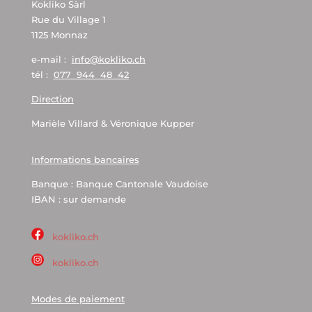
Kokliko Sàrl
Rue du Village 1
1125 Monnaz
e-mail :
info@kokliko.ch
tél :
077 944 48 42
Direction
Marièle Villard & Véronique Kupper
Informations bancaires
Banque : Banque Cantonale Vaudoise
IBAN : sur demande
kokliko.ch
kokliko.ch
Modes de paiement