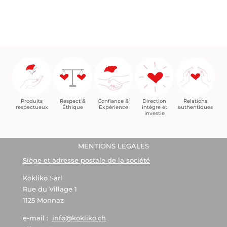
Confiance &
Relations
Respect &
Direction
Produits
Expérience
authentiques
Éthique
intègre et
respectueux
investie
MENTIONS LEGALES
Siège et adresse postale de la société
Kokliko Sàrl
Rue du Village 1
1125 Monnaz
e-mail :
info@kokliko.ch