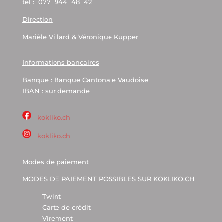
tél :
077 944 48 42
Direction
Marièle Villard & Véronique Kupper
Informations bancaires
Banque : Banque Cantonale Vaudoise
IBAN : sur demande
kokliko.ch
kokliko.ch
Modes de paiement
MODES DE PAIEMENT POSSIBLES SUR KOKLIKO.CH
Twint
Carte de crédit
Virement