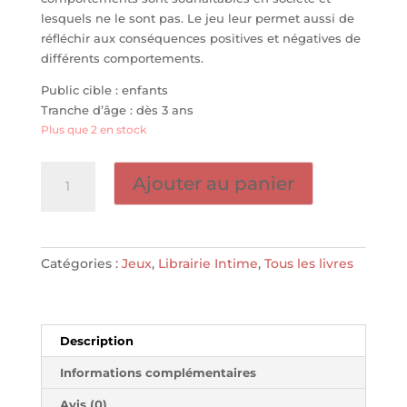
lesquels ne le sont pas. Le jeu leur permet aussi de
réfléchir aux conséquences positives et négatives de
différents comportements.
Public cible : enfants
Tranche d’âge : dès 3 ans
Plus que 2 en stock
quantité
Ajouter au panier
de
École
des
Monstres
Catégories :
Jeux
,
Librairie Intime
,
Tous les livres
-
PLACOTE
Description
Informations complémentaires
Avis (0)