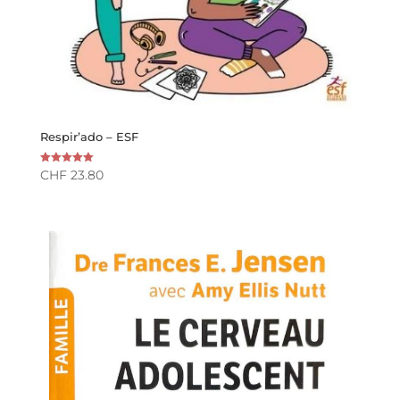
Respir’ado – ESF
CHF
23.80
Note
5.00
sur 5