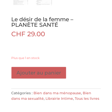
Le désir de la femme –
PLANÈTE SANTÉ
CHF
29.00
Plus que 1 en stock
quantité
Ajouter au panier
de
Le
désir
de
Catégories :
Bien dans ma ménopause
,
Bien
la
dans ma sexualité
,
Librairie Intime
,
Tous les livres
femme
-