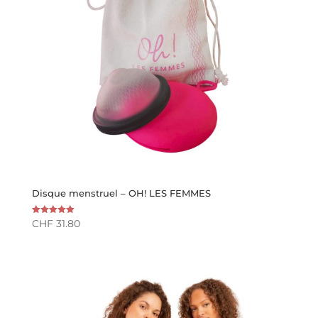
Disque menstruel – OH! LES FEMMES
CHF
31.80
Note
5.00
sur 5