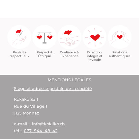
CHF 39.00
à
CHF 41.00
Confiance &
Relations
Respect &
Direction
Produits
Expérience
authentiques
Éthique
intègre et
respectueux
investie
MENTIONS LEGALES
Siège et adresse postale de la société
Kokliko Sàrl
Rue du Village 1
1125 Monnaz
e-mail :
info@kokliko.ch
tél :
077 944 48 42