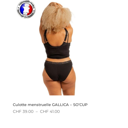
CHF 55.00
à
CHF 57.00
Culotte menstruelle GALLICA – SO’CUP
Plage
CHF
39.00
–
CHF
41.00
de
prix :