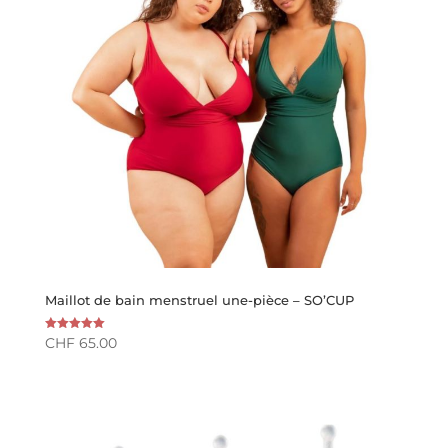
Maillot de bain menstruel une-pièce – SO’CUP
CHF
65.00
Note
5.00
sur 5