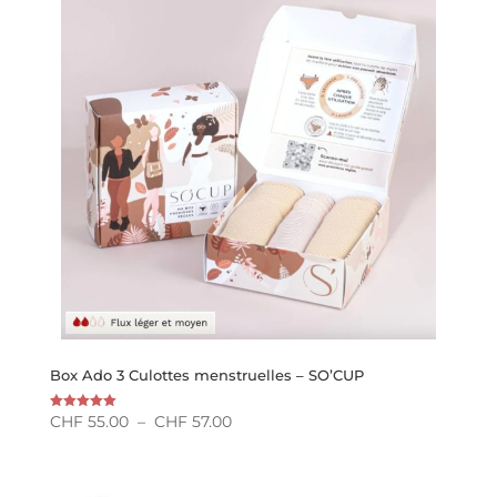
Box Ado 3 Culottes menstruelles – SO’CUP
Plage
CHF
55.00
–
CHF
57.00
Note
4.00
de
sur 5
prix :