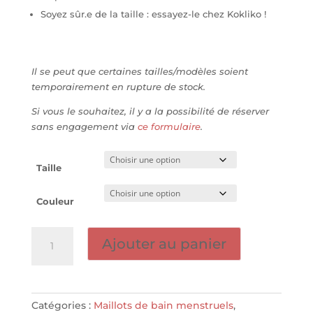
Soyez sûr.e de la taille : essayez-le chez Kokliko !
Il se peut que certaines tailles/modèles soient
temporairement en rupture de stock.
Si vous le souhaitez, il y a la possibilité de réserver
sans engagement via
ce formulaire
.
Taille
Couleur
quantité
Ajouter au panier
de
Maillot
de
bain
Catégories :
Maillots de bain menstruels
,
menstruel