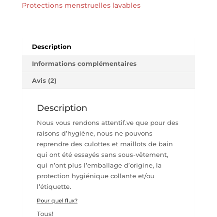
Protections menstruelles lavables
une-
pièce
côtelé
-
Description
SO'CUP
Informations complémentaires
Avis (2)
Description
Nous vous rendons attentif.ve que pour des
raisons d’hygiène, nous ne pouvons
reprendre des culottes et maillots de bain
qui ont été essayés sans sous-vêtement,
qui n’ont plus l’emballage d’origine, la
protection hygiénique collante et/ou
l’étiquette.
Pour quel flux?
Tous!