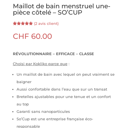
Maillot de bain menstruel une-
pièce côtelé – SO’CUP
(
2
avis client)
Noté
2
5.00
sur 5
CHF
60.00
basé sur
notations
client
RÉVOLUTIONNAIRE – EFFICACE – CLASSE
Choisi par Kokliko parce que
:
Un maillot de bain avec lequel on peut vraiment se
baigner
Aussi confortable dans l’eau que sur un transat
Bretelles ajustables pour une tenue et un confort
au top
Garanti sans nanoparticules
So’Cup est une entreprise française éco-
responsable