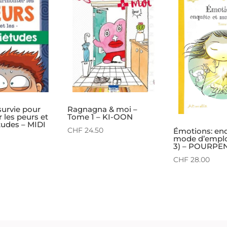
survie pour
Ragnagna & moi –
 les peurs et
Tome 1 – KI-OON
tudes – MIDI
CHF
24.50
Émotions: en
mode d’emplo
3) – POURPE
CHF
28.00