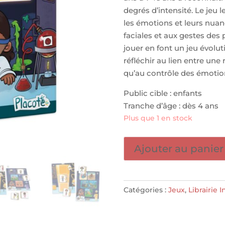
degrés d’intensité. Le jeu
les émotions et leurs nuan
faciales et aux gestes des
jouer en font un jeu évolut
réfléchir au lien entre une
qu’au contrôle des émotion
Public cible : enfants
Tranche d’âge : dès 4 ans
Plus que 1 en stock
quantité
Ajouter au panier
de
Laboratoire
des
Catégories :
Jeux
,
Librairie 
Émotions
-
PLACOTE