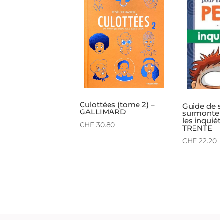
Culottées (tome 2) –
Guide de 
GALLIMARD
surmonter
les inquié
CHF
30.80
TRENTE
CHF
22.20