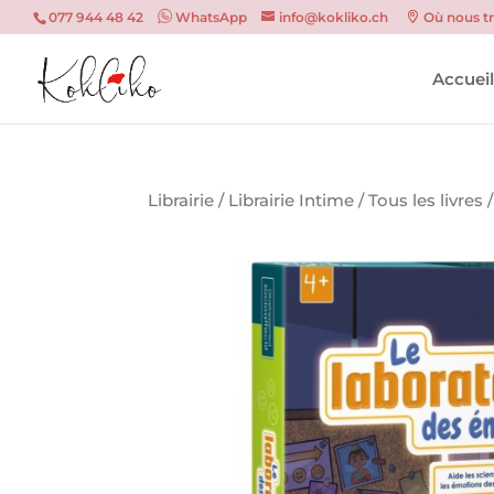
077 944 48 42
WhatsApp
info@kokliko.ch
Où nous t
Accuei
Librairie
/
Librairie Intime
/
Tous les livres
/