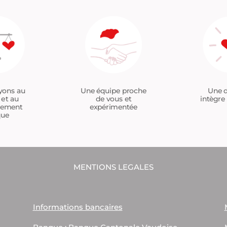
Une équipe proche
yons au
Une d
de vous et
 et au
intègre 
expérimentée
tement
que
MENTIONS LEGALES
Informations bancaires