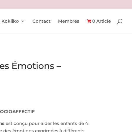
 Kokliko
Contact
Membres
0 Article
des Émotions –
SOCIOAFFECTIF
ns
est conçu pour aider les enfants de 4
e des émotions exprimées à différents